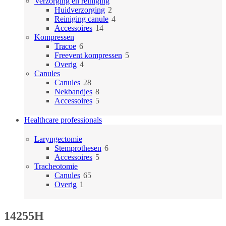
producten
Verzorging en reiniging
2
Huidverzorging
2
producten
4
Reiniging canule
4
14
producten
Accessoires
14
producten
Kompressen
6
Tracoe
6
producten
5
Freevent kompressen
5
4
producten
Overig
4
producten
Canules
28
Canules
28
producten
8
Nekbandjes
8
producten
5
Accessoires
5
producten
Healthcare professionals
Laryngectomie
6
Stemprothesen
6
5
producten
Accessoires
5
producten
Tracheotomie
65
Canules
65
1
producten
Overig
1
product
14255H