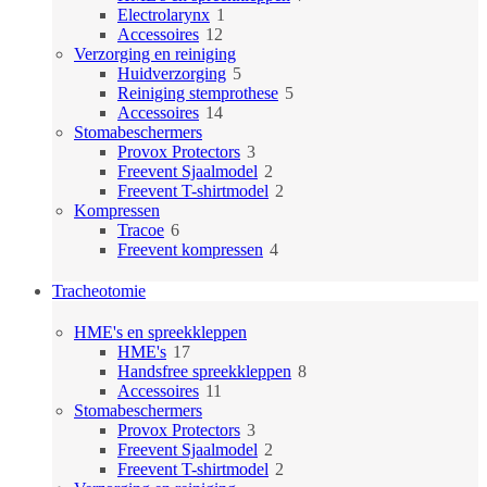
1
producten
Electrolarynx
1
12
product
Accessoires
12
producten
Verzorging en reiniging
5
Huidverzorging
5
producten
5
Reiniging stemprothese
5
14
producten
Accessoires
14
producten
Stomabeschermers
3
Provox Protectors
3
producten
2
Freevent Sjaalmodel
2
producten
2
Freevent T-shirtmodel
2
producten
Kompressen
6
Tracoe
6
producten
4
Freevent kompressen
4
producten
Tracheotomie
HME's en spreekkleppen
17
HME's
17
producten
8
Handsfree spreekkleppen
8
11
producten
Accessoires
11
producten
Stomabeschermers
3
Provox Protectors
3
producten
2
Freevent Sjaalmodel
2
producten
2
Freevent T-shirtmodel
2