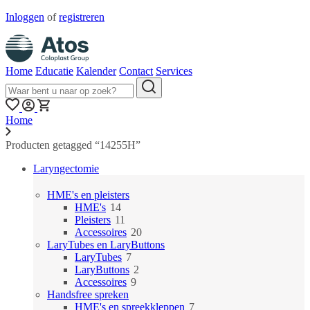
Inloggen
of
registreren
Home
Educatie
Kalender
Contact
Services
Home
Producten getagged “14255H”
Laryngectomie
HME's en pleisters
14
HME's
14
producten
11
Pleisters
11
producten
20
Accessoires
20
producten
LaryTubes en LaryButtons
7
LaryTubes
7
producten
2
LaryButtons
2
9
producten
Accessoires
9
producten
Handsfree spreken
7
HME's en spreekkleppen
7