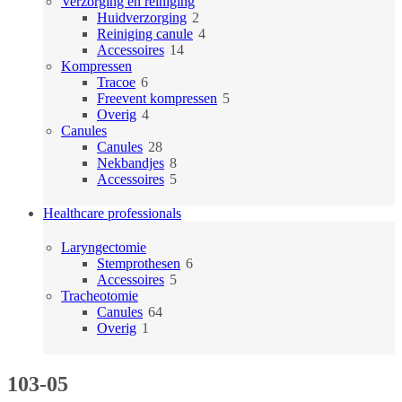
producten
Verzorging en reiniging
2
Huidverzorging
2
producten
4
Reiniging canule
4
14
producten
Accessoires
14
producten
Kompressen
6
Tracoe
6
producten
5
Freevent kompressen
5
4
producten
Overig
4
producten
Canules
28
Canules
28
producten
8
Nekbandjes
8
producten
5
Accessoires
5
producten
Healthcare professionals
Laryngectomie
6
Stemprothesen
6
5
producten
Accessoires
5
producten
Tracheotomie
64
Canules
64
1
producten
Overig
1
product
103-05