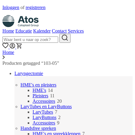
Inloggen
of
registreren
Home
Educatie
Kalender
Contact
Services
Home
Producten getagged “103-05”
Laryngectomie
HME's en pleisters
14
HME's
14
producten
11
Pleisters
11
producten
20
Accessoires
20
producten
LaryTubes en LaryButtons
7
LaryTubes
7
producten
2
LaryButtons
2
9
producten
Accessoires
9
producten
Handsfree spreken
7
HME's en spreekkleppen
7