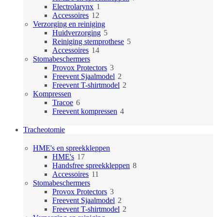
1
producten
Electrolarynx
1
12
product
Accessoires
12
producten
Verzorging en reiniging
5
Huidverzorging
5
producten
5
Reiniging stemprothese
5
14
producten
Accessoires
14
producten
Stomabeschermers
3
Provox Protectors
3
producten
2
Freevent Sjaalmodel
2
producten
2
Freevent T-shirtmodel
2
producten
Kompressen
6
Tracoe
6
producten
4
Freevent kompressen
4
producten
Tracheotomie
HME's en spreekkleppen
17
HME's
17
producten
8
Handsfree spreekkleppen
8
11
producten
Accessoires
11
producten
Stomabeschermers
3
Provox Protectors
3
producten
2
Freevent Sjaalmodel
2
producten
2
Freevent T-shirtmodel
2