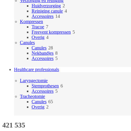
producten
Verzorging en reiniging
2
Huidverzorging
2
producten
4
Reiniging canule
4
14
producten
Accessoires
14
producten
Kompressen
7
Tracoe
7
producten
5
Freevent kompressen
5
4
producten
Overig
4
producten
Canules
28
Canules
28
producten
8
Nekbandjes
8
producten
5
Accessoires
5
producten
Healthcare professionals
Laryngectomie
6
Stemprothesen
6
5
producten
Accessoires
5
producten
Tracheotomie
65
Canules
65
2
producten
Overig
2
producten
421 535