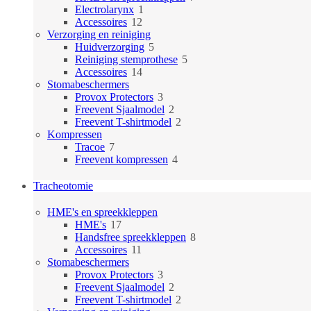
1
producten
Electrolarynx
1
12
product
Accessoires
12
producten
Verzorging en reiniging
5
Huidverzorging
5
producten
5
Reiniging stemprothese
5
14
producten
Accessoires
14
producten
Stomabeschermers
3
Provox Protectors
3
producten
2
Freevent Sjaalmodel
2
producten
2
Freevent T-shirtmodel
2
producten
Kompressen
7
Tracoe
7
producten
4
Freevent kompressen
4
producten
Tracheotomie
HME's en spreekkleppen
17
HME's
17
producten
8
Handsfree spreekkleppen
8
11
producten
Accessoires
11
producten
Stomabeschermers
3
Provox Protectors
3
producten
2
Freevent Sjaalmodel
2
producten
2
Freevent T-shirtmodel
2