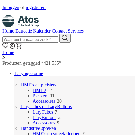
Inloggen
of
registreren
Home
Educatie
Kalender
Contact
Services
Home
Producten getagged “421 535”
Laryngectomie
HME's en pleisters
14
HME's
14
producten
11
Pleisters
11
producten
20
Accessoires
20
producten
LaryTubes en LaryButtons
7
LaryTubes
7
producten
2
LaryButtons
2
9
producten
Accessoires
9
producten
Handsfree spreken
7
HME's en spreekkleppen
7