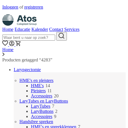
Inloggen
of
registreren
Home
Educatie
Kalender
Contact
Services
Home
Producten getagged “4283”
Laryngectomie
HME's en pleisters
14
HME's
14
producten
11
Pleisters
11
producten
20
Accessoires
20
producten
LaryTubes en LaryButtons
7
LaryTubes
7
producten
2
LaryButtons
2
9
producten
Accessoires
9
producten
Handsfree spreken
7
HME's en spreekkleppen
7