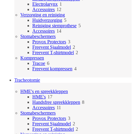
1
producten
Electrolarynx
1
12
product
Accessoires
12
producten
Verzorging en reiniging
5
Huidverzorging
5
producten
5
Reiniging stemprothese
5
14
producten
Accessoires
14
producten
Stomabeschermers
3
Provox Protectors
3
producten
2
Freevent Sjaalmodel
2
producten
2
Freevent T-shirtmodel
2
producten
Kompressen
6
Tracoe
6
producten
4
Freevent kompressen
4
producten
Tracheotomie
HME's en spreekkleppen
17
HME's
17
producten
8
Handsfree spreekkleppen
8
11
producten
Accessoires
11
producten
Stomabeschermers
3
Provox Protectors
3
producten
2
Freevent Sjaalmodel
2
producten
2
Freevent T-shirtmodel
2