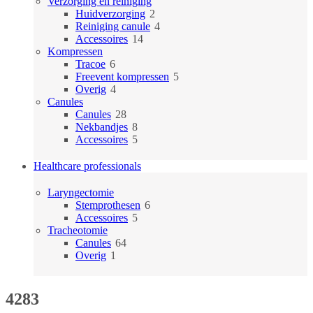
producten
Verzorging en reiniging
2
Huidverzorging
2
producten
4
Reiniging canule
4
14
producten
Accessoires
14
producten
Kompressen
6
Tracoe
6
producten
5
Freevent kompressen
5
4
producten
Overig
4
producten
Canules
28
Canules
28
producten
8
Nekbandjes
8
producten
5
Accessoires
5
producten
Healthcare professionals
Laryngectomie
6
Stemprothesen
6
5
producten
Accessoires
5
producten
Tracheotomie
64
Canules
64
1
producten
Overig
1
product
4283