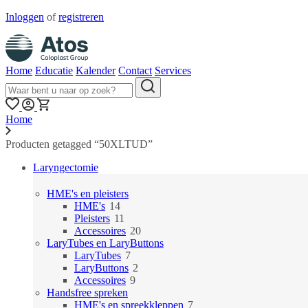
Inloggen
of
registreren
Home
Educatie
Kalender
Contact
Services
Home
Producten getagged “50XLTUD”
Laryngectomie
HME's en pleisters
14
HME's
14
producten
11
Pleisters
11
producten
20
Accessoires
20
producten
LaryTubes en LaryButtons
7
LaryTubes
7
producten
2
LaryButtons
2
9
producten
Accessoires
9
producten
Handsfree spreken
7
HME's en spreekkleppen
7