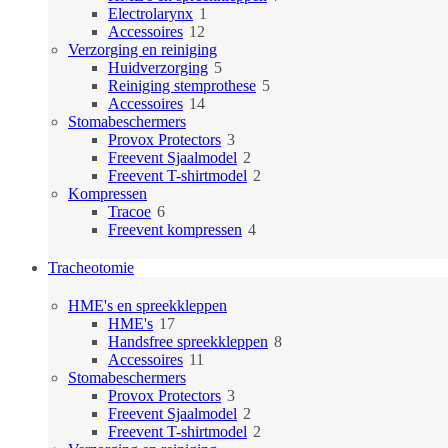
1
producten
Electrolarynx
1
12
product
Accessoires
12
producten
Verzorging en reiniging
5
Huidverzorging
5
producten
5
Reiniging stemprothese
5
14
producten
Accessoires
14
producten
Stomabeschermers
3
Provox Protectors
3
producten
2
Freevent Sjaalmodel
2
producten
2
Freevent T-shirtmodel
2
producten
Kompressen
6
Tracoe
6
producten
4
Freevent kompressen
4
producten
Tracheotomie
HME's en spreekkleppen
17
HME's
17
producten
8
Handsfree spreekkleppen
8
11
producten
Accessoires
11
producten
Stomabeschermers
3
Provox Protectors
3
producten
2
Freevent Sjaalmodel
2
producten
2
Freevent T-shirtmodel
2