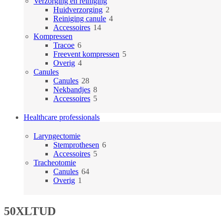
producten
Verzorging en reiniging
2
Huidverzorging
2
producten
4
Reiniging canule
4
14
producten
Accessoires
14
producten
Kompressen
6
Tracoe
6
producten
5
Freevent kompressen
5
4
producten
Overig
4
producten
Canules
28
Canules
28
producten
8
Nekbandjes
8
producten
5
Accessoires
5
producten
Healthcare professionals
Laryngectomie
6
Stemprothesen
6
5
producten
Accessoires
5
producten
Tracheotomie
64
Canules
64
1
producten
Overig
1
product
50XLTUD