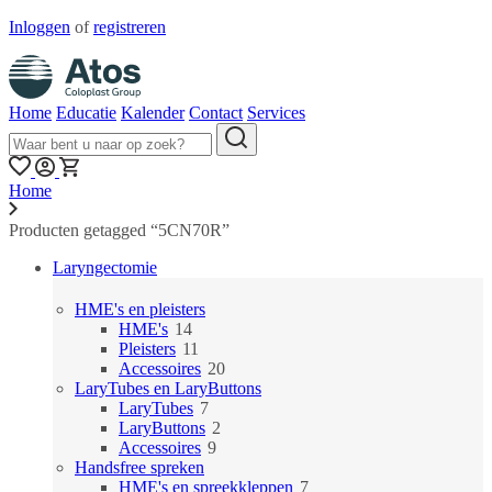
Inloggen
of
registreren
Home
Educatie
Kalender
Contact
Services
Home
Producten getagged “5CN70R”
Laryngectomie
HME's en pleisters
14
HME's
14
producten
11
Pleisters
11
producten
20
Accessoires
20
producten
LaryTubes en LaryButtons
7
LaryTubes
7
producten
2
LaryButtons
2
9
producten
Accessoires
9
producten
Handsfree spreken
7
HME's en spreekkleppen
7