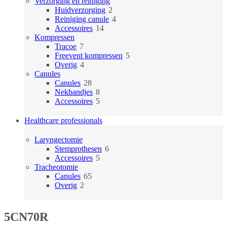
producten
Verzorging en reiniging
2
Huidverzorging
2
producten
4
Reiniging canule
4
14
producten
Accessoires
14
producten
Kompressen
7
Tracoe
7
producten
5
Freevent kompressen
5
4
producten
Overig
4
producten
Canules
28
Canules
28
producten
8
Nekbandjes
8
producten
5
Accessoires
5
producten
Healthcare professionals
Laryngectomie
6
Stemprothesen
6
5
producten
Accessoires
5
producten
Tracheotomie
65
Canules
65
2
producten
Overig
2
producten
5CN70R