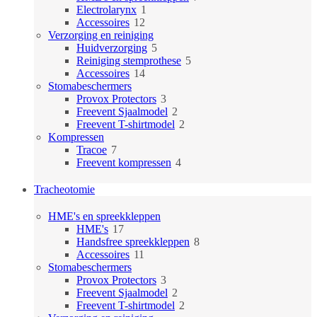
1
producten
Electrolarynx
1
12
product
Accessoires
12
producten
Verzorging en reiniging
5
Huidverzorging
5
producten
5
Reiniging stemprothese
5
14
producten
Accessoires
14
producten
Stomabeschermers
3
Provox Protectors
3
producten
2
Freevent Sjaalmodel
2
producten
2
Freevent T-shirtmodel
2
producten
Kompressen
7
Tracoe
7
producten
4
Freevent kompressen
4
producten
Tracheotomie
HME's en spreekkleppen
17
HME's
17
producten
8
Handsfree spreekkleppen
8
11
producten
Accessoires
11
producten
Stomabeschermers
3
Provox Protectors
3
producten
2
Freevent Sjaalmodel
2
producten
2
Freevent T-shirtmodel
2