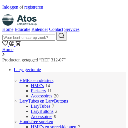
Inloggen
of
registreren
Home
Educatie
Kalender
Contact
Services
Home
Producten getagged “REF 312-07”
Laryngectomie
HME's en pleisters
14
HME's
14
producten
11
Pleisters
11
producten
20
Accessoires
20
producten
LaryTubes en LaryButtons
7
LaryTubes
7
producten
2
LaryButtons
2
9
producten
Accessoires
9
producten
Handsfree spreken
7
HME's en spreekkleppen
7