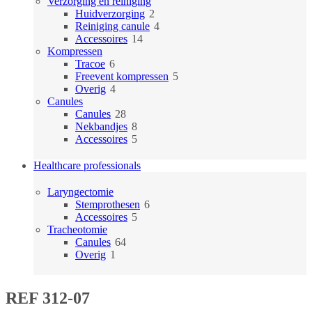
producten
Verzorging en reiniging
2
Huidverzorging
2
producten
4
Reiniging canule
4
14
producten
Accessoires
14
producten
Kompressen
6
Tracoe
6
producten
5
Freevent kompressen
5
4
producten
Overig
4
producten
Canules
28
Canules
28
producten
8
Nekbandjes
8
producten
5
Accessoires
5
producten
Healthcare professionals
Laryngectomie
6
Stemprothesen
6
5
producten
Accessoires
5
producten
Tracheotomie
64
Canules
64
1
producten
Overig
1
product
REF 312-07