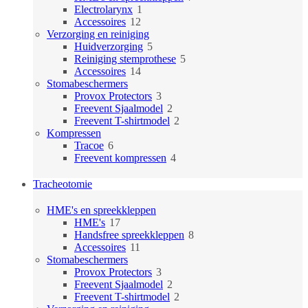
1
producten
Electrolarynx
1
12
product
Accessoires
12
producten
Verzorging en reiniging
5
Huidverzorging
5
producten
5
Reiniging stemprothese
5
14
producten
Accessoires
14
producten
Stomabeschermers
3
Provox Protectors
3
producten
2
Freevent Sjaalmodel
2
producten
2
Freevent T-shirtmodel
2
producten
Kompressen
6
Tracoe
6
producten
4
Freevent kompressen
4
producten
Tracheotomie
HME's en spreekkleppen
17
HME's
17
producten
8
Handsfree spreekkleppen
8
11
producten
Accessoires
11
producten
Stomabeschermers
3
Provox Protectors
3
producten
2
Freevent Sjaalmodel
2
producten
2
Freevent T-shirtmodel
2